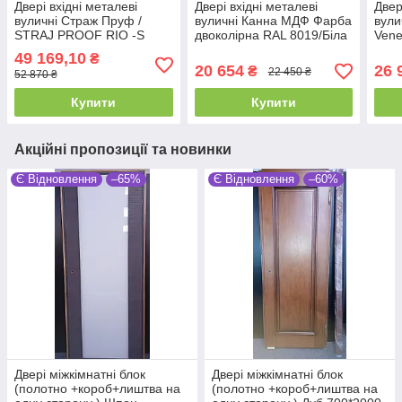
Двері вхідні металеві
Двері вхідні металеві
Двер
вуличні Страж Пруф /
вуличні Канна МДФ Фарба
вули
STRAJ PROOF RIO -S
двоколірна RAL 8019/Біла
Ven
LOFT Дуб/Білий 970х2040
текстура
Граф
49 169,10
₴
Ліве/Праве
850/950х2040х100 Ліве/
870/
20 654
26 
₴
22 450 ₴
52 870 ₴
Праве
Пра
Купити
Купити
Акційні пропозиції та новинки
Є Відновлення
–65%
Є Відновлення
–60%
Двері міжкімнатні блок
Двері міжкімнатні блок
(полотно +короб+лиштва на
(полотно +короб+лиштва на