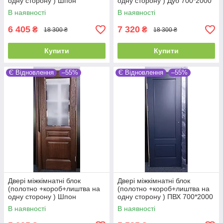
одну сторону ) Шпон
одну сторону ) Дуб 700*2000
800*2000
В наявності
В наявності
6 405
7 320
₴
₴
18 300 ₴
18 300 ₴
Купити
Купити
Є Відновлення
–55%
Є Відновлення
–55%
Двері міжкімнатні блок
Двері міжкімнатні блок
(полотно +короб+лиштва на
(полотно +короб+лиштва на
одну сторону ) Шпон
одну сторону ) ПВХ 700*2000
700*2000
В наявності
В наявності