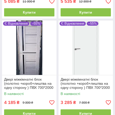
5 085
5 535
₴
₴
11 300 ₴
12 300 ₴
Купити
Купити
Є Відновлення
–55%
Є Відновлення
–55%
Двері міжкімнатні блок
Двері міжкімнатні блок
(полотно +короб+лиштва на
(полотно +короб+лиштва на
одну сторону ) ПВХ 700*2000
одну сторону ) ПВХ 700*2000
В наявності
В наявності
4 185
3 285
₴
₴
9 300 ₴
7 300 ₴
Купити
Купити