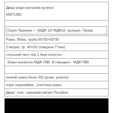
Двері вхідні металеві вуличні
680*1380
Серія Преміум + (МДФ 16/ МДФ16 вулиця). Права
Рама: 90мм, труба 60*30+50*30
Створка: тр. 40×20 (товщина 77мм)
стальний лист, мм.1,5мм полотно
Ззовні малюнок МДФ ПВХ В середині - МДФ ПВХ
нижній замок Кале 252 ручка розетка
поріг нержавійка , утеплена рама
Двері нові самовивіз метро Почайна