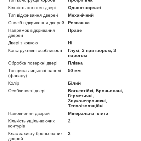
Кількість полотен двері
Одностворчаті
Тип відкривання дверей
Механічний
Спосіб відкривання дверей
Розпашна
Напрямок відкривання
Праве
дверей
Двері з ковкою
Ні
Конструктивні особливості
Глухі, З притвором, З
порогом
Обробка поверхні двері
Плівка
Товщина лицьової панелі
50 мм
(фасаду)
Колір
Білий
Особливості двері
Вогнестійкі, Броньовані,
Герметичні,
Звуконепроникні,
Теплоізоляційні
Наповнення дверей
Мінеральна плита
Кількість ущільнюючих
2
контурів
Клас захисту броньованих
2
дверей