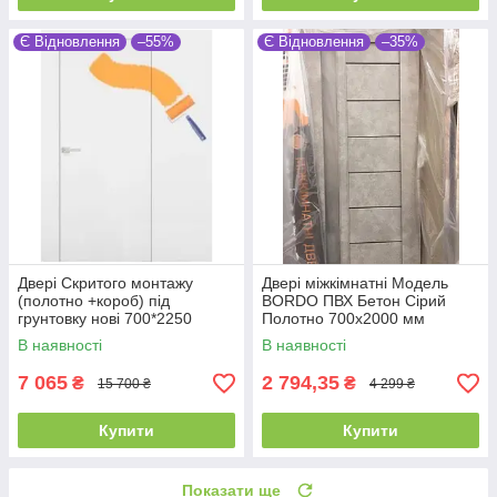
Є Відновлення
–55%
Є Відновлення
–35%
Двері Скритого монтажу
Двері міжкімнатні Модель
(полотно +короб) під
BORDO ПВХ Бетон Сірий
грунтовку нові 700*2250
Полотно 700х2000 мм
В наявності
В наявності
7 065
2 794,35
₴
₴
15 700 ₴
4 299 ₴
Купити
Купити
Показати ще