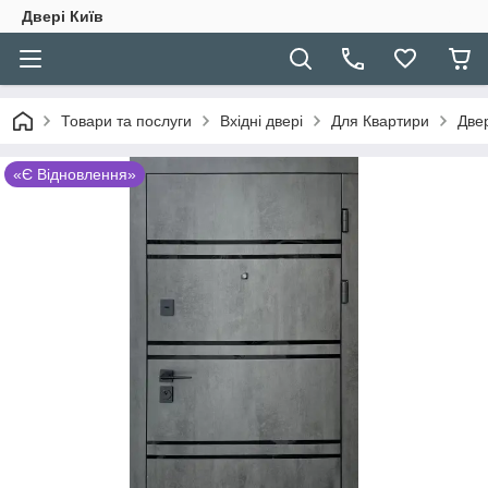
Двері Київ
Товари та послуги
Вхідні двері
Для Квартири
Двер
«Є Відновлення»