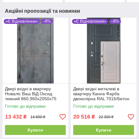
Акційні пропозиції та новинки
«Є Відновлення»
–8%
«Є Відновлення»
–8%
Двері вхідні в квартиру
Двері вхідні металеві в
Новаліс Ваш ВіД Оксид
квартиру Канна Фарба
темний 860,960х2050х75
двоколірна RAL 7016/Бетон
Ліве/Праве
крем 850/950х2040х100 Ліве/
Готово до відправки
Готово до відправки
Праве
13 432
20 516
₴
₴
14 600 ₴
22 300 ₴
Купити
Купити