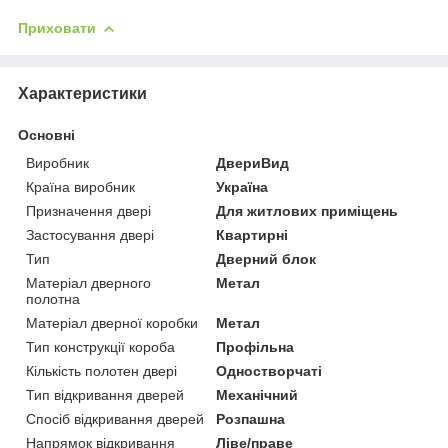
Приховати
Характеристики
Основні
Виробник
ДвериВид
Країна виробник
Україна
Призначення двері
Для житлових приміщень
Застосування двері
Квартирні
Тип
Дверний блок
Матеріал дверного
Метал
полотна
Матеріал дверної коробки
Метал
Тип конструкції короба
Профільна
Кількість полотен двері
Одностворчаті
Тип відкривання дверей
Механічний
Спосіб відкривання дверей
Розпашна
Напрямок відкривання
Ліве/праве