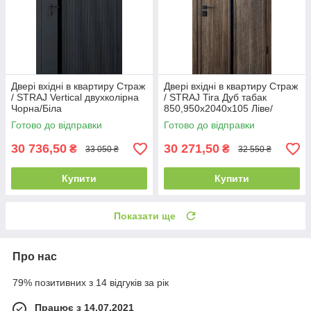
Двері вхідні в квартиру Страж
Двері вхідні в квартиру Страж
/ STRAJ Vertical двухколірна
/ STRAJ Tira Дуб табак
Чорна/Біла
850,950х2040х105 Ліве/
850,950х2040х105 Ліве/
Праве
Готово до відправки
Готово до відправки
Праве
30 736,50
30 271,50
₴
₴
33 050 ₴
32 550 ₴
Купити
Купити
Показати ще
Про нас
79% позитивних з 14 відгуків за рік
Працює з 14.07.2021