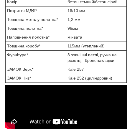
Колір
бетон темний/бетон сірий
Покриття МДФ*
16/10 мм
Товщина металу полотна*
1,2 мм
Товщина полотна*
96мм
Наповнення полотна*
мінвата
Товщина коробу*
115мм (утеплений)
Фурнітура*
3 зовнішні петлі, ручка на
розетці, броненакладки
ЗАМОК Верх*
Kale 257
ЗАМОК Низ*
Kale 252 (циліндровий)