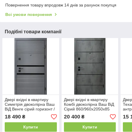
Повернення товару впродовж 14 днів за рахунок покупця
Всі умови повернення
Подібні товари компанії
Двері вхідні в квартиру
Двері вхідні в квартиру
Двер
Симетрія двоколірна Ваш
Комбі двоколірна Ваш ВіД
Теха
ВіД Венге сірий горизонт /
Сірий 860/960х2050х85
антр
Дуб пломбір
Ліве/Праве
960,
18 490
20 400
15 
₴
₴
860,960х2050х75 Ліве/
Пра
Праве
Купити
Купити