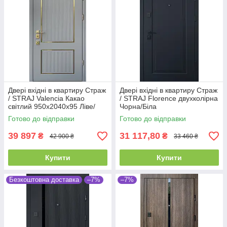
Двері вхідні в квартиру Страж
Двері вхідні в квартиру Страж
/ STRAJ Valencia Какао
/ STRAJ Florence двухколірна
світлий 950х2040х95 Ліве/
Чорна/Біла
Праве
850,950х2040х105 Ліве/
Готово до відправки
Готово до відправки
Праве
39 897
31 117,80
₴
₴
42 900 ₴
33 460 ₴
Купити
Купити
Безкоштовна доставка
–7%
–7%