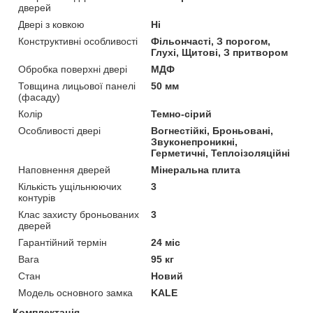
дверей
Двері з ковкою
Ні
Конструктивні особливості
Фільончасті, З порогом,
Глухі, Щитові, З притвором
Обробка поверхні двері
МДФ
Товщина лицьової панелі
50 мм
(фасаду)
Колір
Темно-сірий
Особливості двері
Вогнестійкі, Броньовані,
Звуконепроникні,
Герметичні, Теплоізоляційні
Наповнення дверей
Мінеральна плита
Кількість ущільнюючих
3
контурів
Клас захисту броньованих
3
дверей
Гарантійний термін
24 міс
Вага
95 кг
Стан
Новий
Модель основного замка
KALE
Комплектація