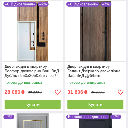
«Є Відновлення»
–7%
«Є Відновлення»
–7%
Двері вхідні в квартиру
Двері вхідні в квартиру
Босфор двоколірна Ваш ВиД
Галант Дзеркало двоколірна
Дуб/Білі 850х2050х85 Ліве /
Ваш ВиД Дуб/Білі
Праве
850х2050х85 Ліве /Праве
Готово до відправки
Готово до відправки
28 086
31 806
₴
₴
30 200 ₴
34 200 ₴
Купити
Купити
–7%
Безкоштовна доставка
–7%