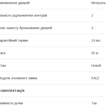
аповнення дверей
Мінераль
ількість ущільнюючих контурів
2
лас захисту броньованих дверей
3
арантійний термін
24 міс
ага
95 кг
Стан
Новий
одель основного замка
KALE
Комплектація
аявність ручки
Так