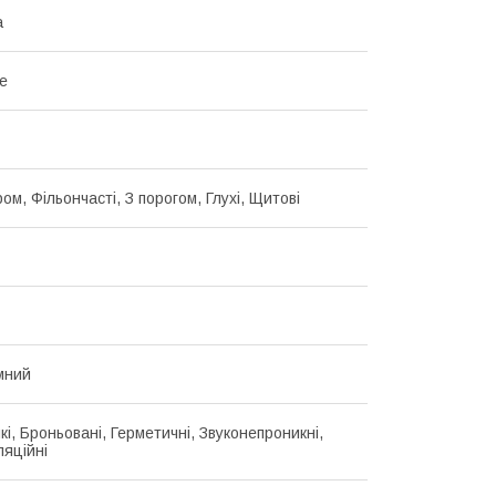
а
ве
ом, Фільончасті, З порогом, Глухі, Щитові
мний
кі, Броньовані, Герметичні, Звуконепроникні,
ляційні