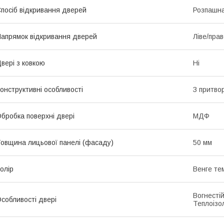
посіб відкривання дверей
Розпашн
апрямок відкривання дверей
Ліве/пра
вері з ковкою
Ні
онструктивні особливості
З притвор
бробка поверхні двері
МДФ
овщина лицьової панелі (фасаду)
50 мм
олір
Венге те
Вогнестій
собливості двері
Теплоізо