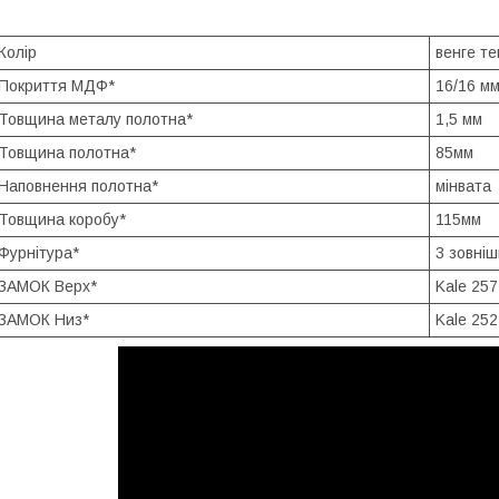
Колір
венге т
Покриття МДФ*
16/16 м
Товщина металу полотна*
1,5 мм
Товщина полотна*
85мм
Наповнення полотна*
мінвата
Товщина коробу*
115мм
Фурнітура*
3 зовніш
ЗАМОК Верх*
Kale 257
ЗАМОК Низ*
Kale 252