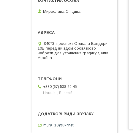
Мирослава Спіцина
04073 ,проспект Степана Бандери
10Б перед виїздом обовязково
набрати для уточнення графіку !, Київ,
Україна
+380 (67) 538-29-45
Наталія , Валерій
mura_10@ukr.net