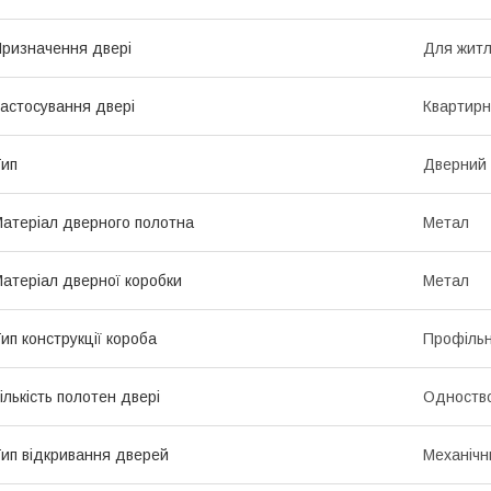
ризначення двері
Для житл
астосування двері
Квартирн
ип
Дверний 
атеріал дверного полотна
Метал
атеріал дверної коробки
Метал
ип конструкції короба
Профіль
ількість полотен двері
Одноство
ип відкривання дверей
Механічн