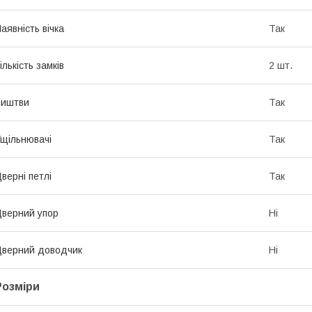
аявність вічка
Так
ількість замків
2 шт.
Лиштви
Так
щільнювачі
Так
верні петлі
Так
верний упор
Ні
верний доводчик
Ні
Розміри