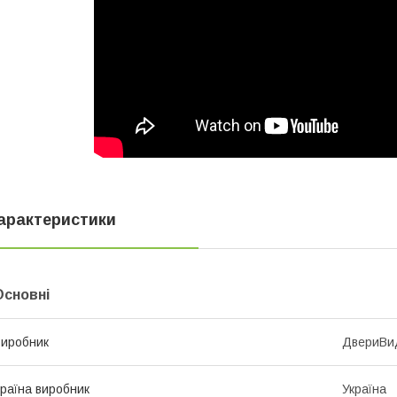
арактеристики
Основні
иробник
ДвериВи
раїна виробник
Україна