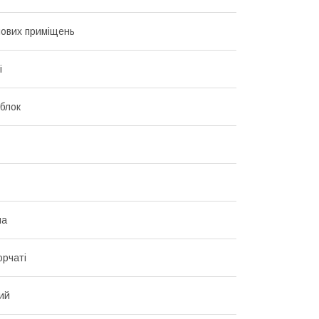
ових приміщень
і
блок
на
рчаті
ий