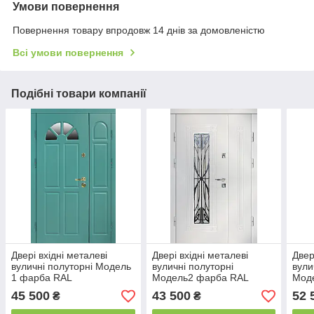
Умови повернення
Повернення товару впродовж 14 днів за домовленістю
Всі умови повернення
Подібні товари компанії
Двері вхідні металеві
Двері вхідні металеві
Двер
вуличні полуторні Модель
вуличні полуторні
вули
1 фарба RAL
Модель2 фарба RAL
Мод
1200х2050х74 Ліве/Праве
1200х2050х74 Ліве/Праве
1200
45 500
43 500
52 
₴
₴