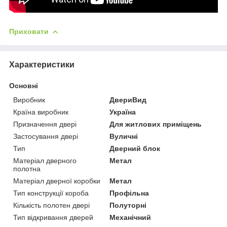
Приховати
Характеристики
Основні
Виробник
ДвериВид
Країна виробник
Україна
Призначення двері
Для житлових приміщень
Застосування двері
Вуличні
Тип
Дверний блок
Матеріал дверного
Метал
полотна
Матеріал дверної коробки
Метал
Тип конструкції короба
Профільна
Кількість полотен двері
Полуторні
Тип відкривання дверей
Механічний