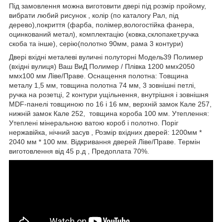
Під замовлення можна виготовити двері під розмір пройому,
вибрати любий рисунок , колір (по каталогу Рал, під
дерево),покриття (фарба, полімер,вологостійка фанера,
оцинкований метал), комплектацію (ковка,склопакет,ручка
скоба та інше), серію(полотно 90мм, рама 3 контури)
Двері вхідні металеві вуличні полуторні Модель39 Полимер
(вхідні вулиця) Ваш ВиД Полимер / Плівка 1200 ммх2050
ммх100 мм Ліве/Праве. Оснащення полотна: Товщина
металу 1,5 мм, товщина полотна 74 мм, 3 зовнішні петлі,
ручка на розетці, 2 контури ущільнення, внутрішня і зовнішня
MDF-панелі товщиною по 16 і 16 мм, верхній замок Кале 257,
нижній замок Кале 252, товщина короба 100 мм. Утеплення:
Утеплені мінеральною ватою короб і полотно. Поріг
нержавійка, нічний засув , Розмір вхідних дверей: 1200мм *
2040 мм * 100 мм. Відкривання дверей Ліве/Праве. Термін
виготовлення від 45 р.д , Предоплата 70%.