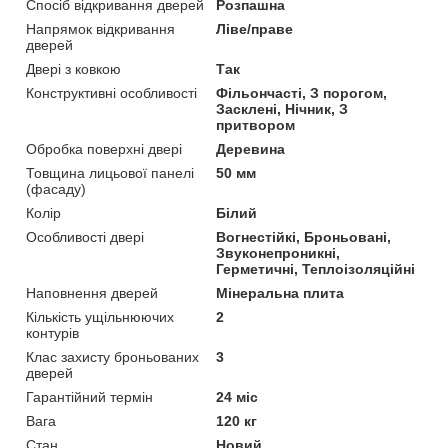
Спосіб відкривання дверей
Розпашна
Напрямок відкривання
Ліве/праве
дверей
Двері з ковкою
Так
Конструктивні особливості
Фільончасті, З порогом,
Засклені, Нічник, З
притвором
Обробка поверхні двері
Деревина
Товщина лицьової панелі
50 мм
(фасаду)
Колір
Білий
Особливості двері
Вогнестійкі, Броньовані,
Звуконепроникні,
Герметичні, Теплоізоляційні
Наповнення дверей
Мінеральна плита
Кількість ущільнюючих
2
контурів
Клас захисту броньованих
3
дверей
Гарантійний термін
24 міс
Вага
120 кг
Стан
Новий