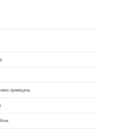
д
ових приміщень
і
блок