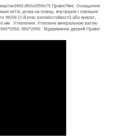
кокаштан)960,860х2050х75 Праве/Ліве. Оснащення
шні петлі, ручка на планці, внутрішня і зовнішня
s 96/S6 (2-й клас взломостойкості) або аналог,
60 мм . Утеплення: Утеплене мінеральною ватою
й:960*2050, 860*2050 . Відкривання дверей Праве/