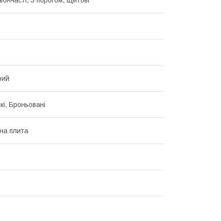
рий
кі, Броньовані
на плита