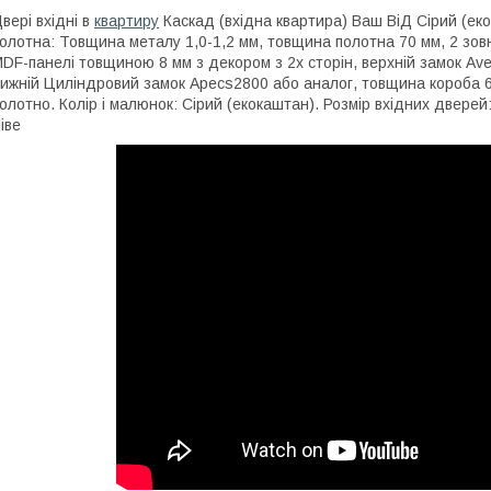
вері вхідні в
квартиру
Каскад (вхідна квартира) Ваш ВіД Сірий (е
олотна: Товщина металу 1,0-1,2 мм, товщина полотна 70 мм, 2 зовні
DF-панелі товщиною 8 мм з декором з 2х сторін, верхній замок Аver
ижній Циліндровий замок Аресѕ2800 або аналог, товщина короба 
олотно. Колір і малюнок: Сірий (екокаштан). Розмір вхідних двере
іве