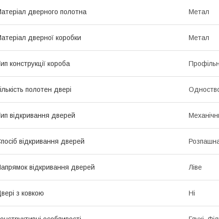
атеріал дверного полотна
Метал
атеріал дверної коробки
Метал
ип конструкції короба
Профіль
ількість полотен двері
Одноство
ип відкривання дверей
Механічн
посіб відкривання дверей
Розпашн
апрямок відкривання дверей
Ліве
вері з ковкою
Ні
онструктивні особливості
Глухі, Фі