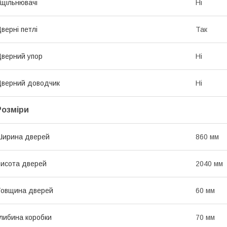
щільнювачі
Ні
верні петлі
Так
верний упор
Ні
верний доводчик
Ні
Розміри
Ширина дверей
860 мм
исота дверей
2040 мм
Товщина дверей
60 мм
либина коробки
70 мм