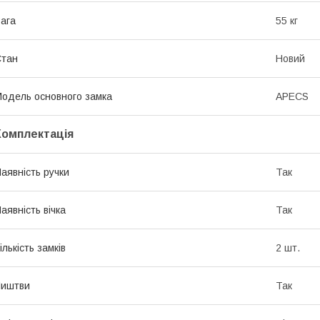
ага
55 кг
Стан
Новий
одель основного замка
APECS
Комплектація
аявність ручки
Так
аявність вічка
Так
ількість замків
2 шт.
Лиштви
Так