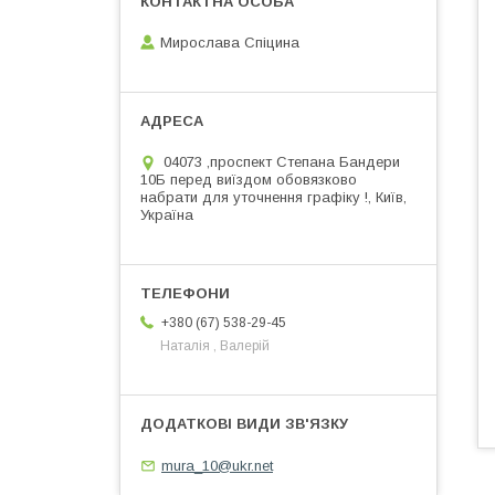
Мирослава Спіцина
04073 ,проспект Степана Бандери
10Б перед виїздом обовязково
набрати для уточнення графіку !, Київ,
Україна
+380 (67) 538-29-45
Наталія , Валерій
mura_10@ukr.net