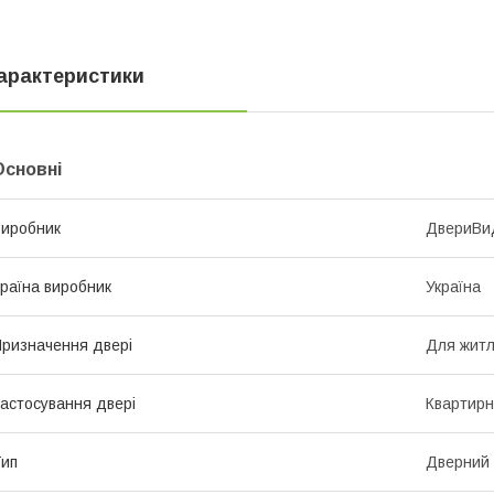
арактеристики
Основні
иробник
ДвериВи
раїна виробник
Україна
ризначення двері
Для житл
астосування двері
Квартирн
ип
Дверний 