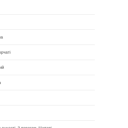
на
рчаті
ий
а
льончасті, З порогом, Щитові