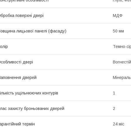
бробка поверхні двері
МДФ
овщина лицьової панелі (фасаду)
50 мм
олір
Темно-сі
собливості двері
Вогнестій
аповнення дверей
Мінераль
ількість ущільнюючих контурів
1
лас захисту броньованих дверей
2
арантійний термін
24 міс