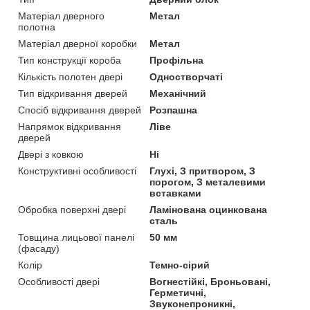
Матеріал дверного
Метал
полотна
Матеріал дверної коробки
Метал
Тип конструкції короба
Профільна
Кількість полотен двері
Одностворчаті
Тип відкривання дверей
Механічний
Спосіб відкривання дверей
Розпашна
Напрямок відкривання
Ліве
дверей
Двері з ковкою
Ні
Конструктивні особливості
Глухі, З притвором, З
порогом, З металевими
вставками
Обробка поверхні двері
Ламінована оцинкована
сталь
Товщина лицьової панелі
50 мм
(фасаду)
Колір
Темно-сірий
Особливості двері
Вогнестійкі, Броньовані,
Герметичні,
Звуконепроникні,