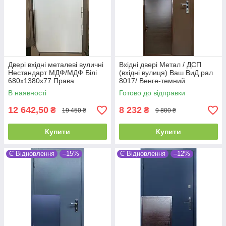
Двері вхідні металеві вуличні
Вхідні двері Метал / ДСП
Нестандарт МДФ/МДФ Білі
(вхідні вулиця) Ваш ВиД рал
680х1380х77 Права
8017/ Венге-темний
850/950х1900/2050х50 Ліве /
В наявності
Готово до відправки
Праве/ праве
12 642,50
8 232
₴
₴
19 450 ₴
9 800 ₴
Купити
Купити
Є Відновлення
–15%
Є Відновлення
–12%