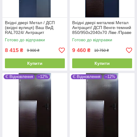
Вхідні двері Метал / ДСП
Вхідні двері металеві Метал
(вхідні вулиця) Ваш ВиД
Антрацит/ ДСП Венге-темний
RAL7024/ Антрацит
850/950х2040х70 Ліве /Праве
850,950х2040х50 Ліве/Праве
Готово до відправки
Готово до відправки
8 415
9 460
₴
₴
9 900 ₴
10 750 ₴
Купити
Купити
Є Відновлення
–12%
Є Відновлення
–12%