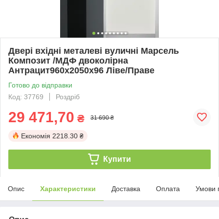
Двері вхідні металеві вуличні Марсель
Композит /МДФ двоколірна
Антрацит960х2050х96 Ліве/Праве
Готово до відправки
Код: 37769
Роздріб
29 471,70
₴
31 690 ₴
Економія
2218.30 ₴
Купити
Опис
Характеристики
Доставка
Оплата
Умови 