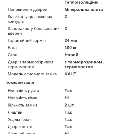
Теплоізоляційні
Наповнення дверей
Мінеральна плита
Кількість ущільнюючих
2
контурів
Клас захисту броньованих
2
дверей
Гарантійний термін
24 міс
Вага
100 кг
Стан
Новий
Двері з терморозривом ,
з терморозривом ,
термомостом
термомостом
Модель основного замка
KALE
Комплектація
Наявність ручки
Так
Наявність вічка
Ні
Кількість замків
2 шт.
Лиштви
Так
Ущільнювачі
Так
Дверні петлі
Так
Дверний упор
Ні