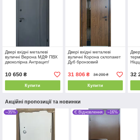
Двері вхідні металеві
Двері вхідні металеві
Двер
вуличні Верона МДФ ПВХ
вуличні Корона склопакет
терм
двоколірна Антрацит/
Дуб бронзовий
Ніцц
Білий 860/960х2050х70
960х2050х80 Ліве/Праве
МДФ
Ліве/Праве
860/
10 650
31 806
32 
₴
₴
34 200 ₴
Пра
Купити
Купити
Акційні пропозиції та новинки
–35%
Є Відновлення
–16%