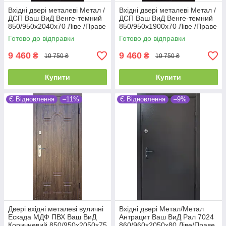
Вхідні двері металеві Метал /
Вхідні двері металеві Метал /
ДСП Ваш ВиД Венге-темний
ДСП Ваш ВиД Венге-темний
850/950х2040х70 Ліве /Праве
850/950х1900х70 Ліве /Праве
Готово до відправки
Готово до відправки
9 460
9 460
₴
₴
10 750 ₴
10 750 ₴
Купити
Купити
Є Відновлення
–11%
Є Відновлення
–9%
Двері вхідні металеві вуличні
Вхідні двері Метал/Метал
Ескада МДФ ПВХ Ваш ВиД
Антрацит Ваш ВиД Рал 7024
Коричневий 850/950х2050х75
860/960х2050х80 Ліве/Праве