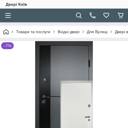
Двері Київ
Товари та послуги
Вхідні двері
Для Вулиці
Двері 
–7%