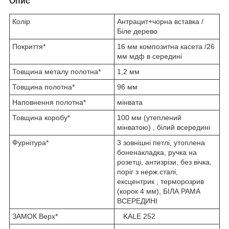
Опис
Колір
Антрацит+чорна вставка /
Біле дерево
Покриття*
16 мм композитна касета /26
мм мдф в середині
Товщина металу полотна*
1,2 мм
Товщина полотна*
96 мм
Наповнення полотна*
мінвата
Товщина коробу*
100 мм (утеплений
мінватою) , білий всередині
Фурнітура*
3 зовнішні петлі, утоплена
боненакладка, ручка на
розетці, антизрізи, без вічка,
поріг з нерж.сталі,
ексцентрик , терморозрив
(корок 4 мм), БІЛА РАМА
ВСЕРЕДИНІ
ЗАМОК Верх*
KALE 252