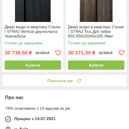
Двері вхідні в квартиру Страж
Двері вхідні в квартиру Страж
/ STRAJ Vertical двухколірна
/ STRAJ Tira Дуб табак
Чорна/Біла
850,950х2040х105 Ліве/
850,950х2040х105 Ліве/
Праве
Готово до відправки
Готово до відправки
Праве
30 736,50
30 271,50
₴
₴
33 050 ₴
32 550 ₴
Купити
Купити
Показати ще
Про нас
79% позитивних з 14 відгуків за рік
Працює з 14.07.2021