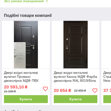
Всі умови повернення
Подібні товари компанії
Двері вхідні металеві
Двері вхідні металеві
Двер
вуличні Прованс
вуличні Канна МДФ Фарба
Стра
двоколірна МДФ ПВХ
двоколірна RAL 8019/Біла
New
Венге-темний
текстура
дере
20 593,10
₴
850х2040х110 Ліве/Праве
850/950х2040х100 Ліве/
Ліве
20 654
37 
₴
22 450 ₴
21 230 ₴
Праве
Купити
Купити