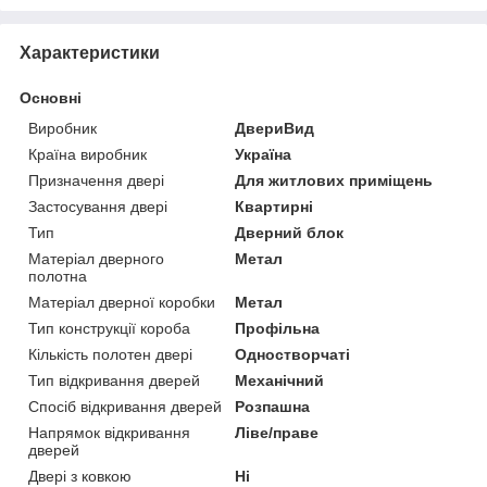
Характеристики
Основні
Виробник
ДвериВид
Країна виробник
Україна
Призначення двері
Для житлових приміщень
Застосування двері
Квартирні
Тип
Дверний блок
Матеріал дверного
Метал
полотна
Матеріал дверної коробки
Метал
Тип конструкції короба
Профільна
Кількість полотен двері
Одностворчаті
Тип відкривання дверей
Механічний
Спосіб відкривання дверей
Розпашна
Напрямок відкривання
Ліве/праве
дверей
Двері з ковкою
Ні