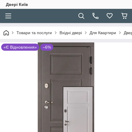
Двері Київ
Товари та послуги
Вхідні двері
Для Квартири
Двер
«Є Відновлення»
–6%