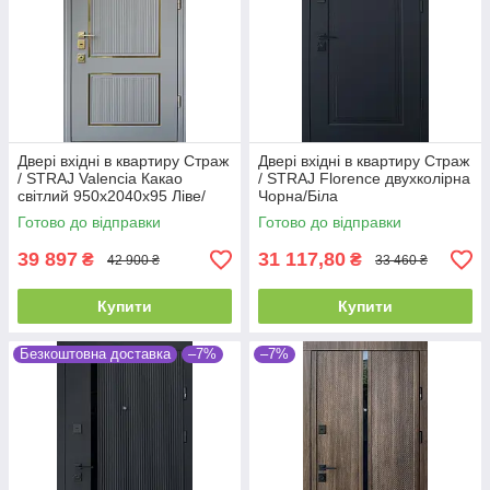
Двері вхідні в квартиру Страж
Двері вхідні в квартиру Страж
/ STRAJ Valencia Какао
/ STRAJ Florence двухколірна
світлий 950х2040х95 Ліве/
Чорна/Біла
Праве
850,950х2040х105 Ліве/
Готово до відправки
Готово до відправки
Праве
39 897
31 117,80
₴
₴
42 900 ₴
33 460 ₴
Купити
Купити
Безкоштовна доставка
–7%
–7%