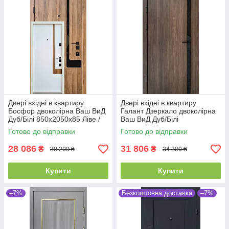
Двері вхідні в квартиру
Двері вхідні в квартиру
Босфор двоколірна Ваш ВиД
Галант Дзеркало двоколірна
Дуб/Білі 850х2050х85 Ліве /
Ваш ВиД Дуб/Білі
Праве
850х2050х85 Ліве /Праве
Готово до відправки
Готово до відправки
28 086
31 806
₴
₴
30 200 ₴
34 200 ₴
Купити
Купити
–7%
Безкоштовна доставка
–7%