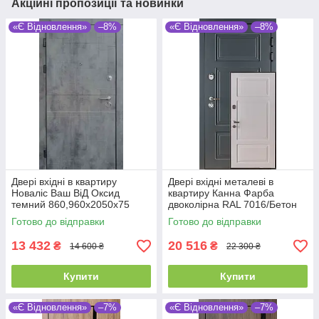
Акційні пропозиції та новинки
«Є Відновлення»
–8%
«Є Відновлення»
–8%
Двері вхідні в квартиру
Двері вхідні металеві в
Новаліс Ваш ВіД Оксид
квартиру Канна Фарба
темний 860,960х2050х75
двоколірна RAL 7016/Бетон
Ліве/Праве
крем 850/950х2040х100 Ліве/
Готово до відправки
Готово до відправки
Праве
13 432
20 516
₴
₴
14 600 ₴
22 300 ₴
Купити
Купити
«Є Відновлення»
–7%
«Є Відновлення»
–7%